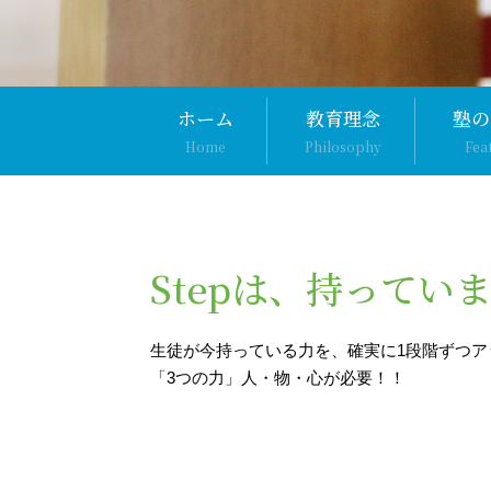
ホーム
教育理念
塾の
Home
Philosophy
Fea
Stepは、持ってい
生徒が今持っている力を、確実に1段階ずつア
「3つの力」人・物・心が必要！！